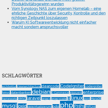
Produktivitätsgewinn wurden
Vom Synology NAS zum eigenen Homelab – eine
ehrliche Geschichte über Security, Kontrolle und den
richtigen Zeitpunkt loszulassen
Warum KI Softwareentwicklung nicht einfacher
macht sondern anspruchsvoller
SCHLAGWÖRTER
CodeIgniter
cleancode
codeigniter
architektur
cleanarchitecture
debian
enterprise
hmvc
datenbanken
E-Commerce
eloquent
linux
laravel
lfi
frameworks
HMVC
legacy
legacycode
login
MariaDB
php
mysql
oxid
PHP5
pdo
paravirtualisierung
PHPUnit