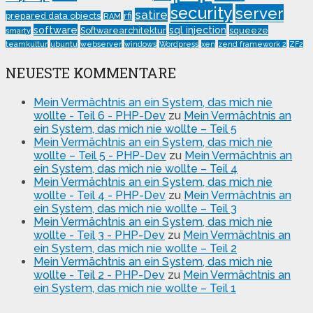
security
server
satire
prepared data objects
rfi
RAM
software
sql injection
Softwarearchitektur
squeeze
smarty
teamkultur
ubuntu
webserver
windows
Wordpress
xen
zend framework 2
ZF2
NEUESTE KOMMENTARE
Mein Vermächtnis an ein System, das mich nie
wollte - Teil 6 - PHP-Dev
zu
Mein Vermächtnis an
ein System, das mich nie wollte – Teil 5
Mein Vermächtnis an ein System, das mich nie
wollte – Teil 5 - PHP-Dev
zu
Mein Vermächtnis an
ein System, das mich nie wollte – Teil 4
Mein Vermächtnis an ein System, das mich nie
wollte - Teil 4 - PHP-Dev
zu
Mein Vermächtnis an
ein System, das mich nie wollte – Teil 3
Mein Vermächtnis an ein System, das mich nie
wollte - Teil 3 - PHP-Dev
zu
Mein Vermächtnis an
ein System, das mich nie wollte – Teil 2
Mein Vermächtnis an ein System, das mich nie
wollte - Teil 2 - PHP-Dev
zu
Mein Vermächtnis an
ein System, das mich nie wollte – Teil 1