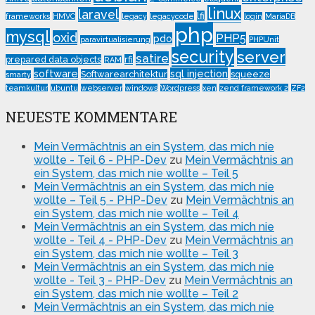
linux
laravel
lfi
frameworks
HMVC
legacy
legacycode
login
MariaDB
php
mysql
oxid
PHP5
pdo
paravirtualisierung
PHPUnit
security
server
satire
prepared data objects
rfi
RAM
software
sql injection
Softwarearchitektur
squeeze
smarty
teamkultur
ubuntu
webserver
windows
Wordpress
xen
zend framework 2
ZF2
NEUESTE KOMMENTARE
Mein Vermächtnis an ein System, das mich nie
wollte - Teil 6 - PHP-Dev
zu
Mein Vermächtnis an
ein System, das mich nie wollte – Teil 5
Mein Vermächtnis an ein System, das mich nie
wollte – Teil 5 - PHP-Dev
zu
Mein Vermächtnis an
ein System, das mich nie wollte – Teil 4
Mein Vermächtnis an ein System, das mich nie
wollte - Teil 4 - PHP-Dev
zu
Mein Vermächtnis an
ein System, das mich nie wollte – Teil 3
Mein Vermächtnis an ein System, das mich nie
wollte - Teil 3 - PHP-Dev
zu
Mein Vermächtnis an
ein System, das mich nie wollte – Teil 2
Mein Vermächtnis an ein System, das mich nie