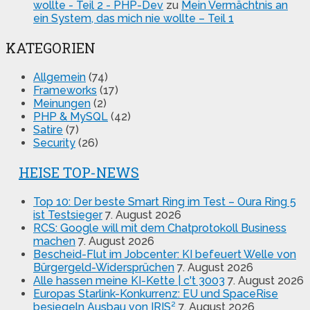
wollte - Teil 2 - PHP-Dev
zu
Mein Vermächtnis an
ein System, das mich nie wollte – Teil 1
KATEGORIEN
Allgemein
(74)
Frameworks
(17)
Meinungen
(2)
PHP & MySQL
(42)
Satire
(7)
Security
(26)
HEISE TOP-NEWS
Top 10: Der beste Smart Ring im Test – Oura Ring 5
ist Testsieger
7. August 2026
RCS: Google will mit dem Chatprotokoll Business
machen
7. August 2026
Bescheid-Flut im Jobcenter: KI befeuert Welle von
Bürgergeld-Widersprüchen
7. August 2026
Alle hassen meine KI-Kette | c't 3003
7. August 2026
Europas Starlink-Konkurrenz: EU und SpaceRise
besiegeln Ausbau von IRIS²
7. August 2026