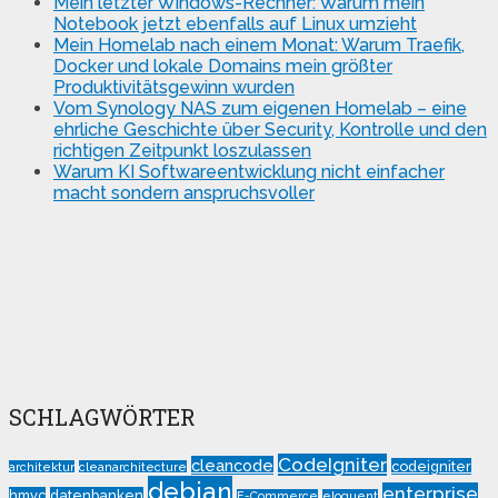
Mein letzter Windows-Rechner: Warum mein
Notebook jetzt ebenfalls auf Linux umzieht
Mein Homelab nach einem Monat: Warum Traefik,
Docker und lokale Domains mein größter
Produktivitätsgewinn wurden
Vom Synology NAS zum eigenen Homelab – eine
ehrliche Geschichte über Security, Kontrolle und den
richtigen Zeitpunkt loszulassen
Warum KI Softwareentwicklung nicht einfacher
macht sondern anspruchsvoller
SCHLAGWÖRTER
CodeIgniter
cleancode
codeigniter
architektur
cleanarchitecture
debian
enterprise
hmvc
datenbanken
E-Commerce
eloquent