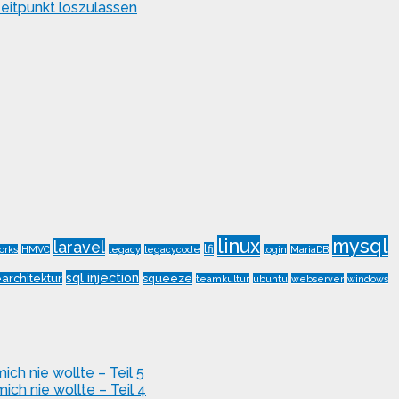
eitpunkt loszulassen
linux
mysql
laravel
lfi
orks
HMVC
legacy
legacycode
login
MariaDB
sql injection
architektur
squeeze
teamkultur
ubuntu
webserver
windows
ch nie wollte – Teil 5
ch nie wollte – Teil 4