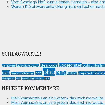
Vom Synology NAS zum eigenen Homelab – eine ehrlich
Warum KI Softwareentwicklung nicht einfacher macht
SCHLAGWÖRTER
CodeIgniter
cleancode
codeigniter hm
architektur
cleanarchitecture
php
oxid
PHP5
pdo
prepared data obj
paravirtualisierung
PHPUnit
Wordpress
xen
zend framework 2
ZF2
NEUESTE KOMMENTARE
Mein Vermächtnis an ein System, das mich nie wollte 
Mein Vermächtnis an ein System, das mich nie wollte 