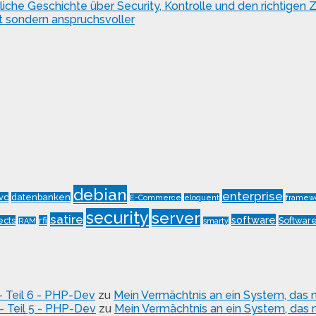
e Geschichte über Security, Kontrolle und den richtigen Z
 sondern anspruchsvoller
debian
enterprise
vc
datenbanken
E-Commerce
eloquent
framew
security
server
satire
software
ects
rfi
Software
RAM
smarty
- Teil 6 - PHP-Dev
zu
Mein Vermächtnis an ein System, das mi
– Teil 5 - PHP-Dev
zu
Mein Vermächtnis an ein System, das mi