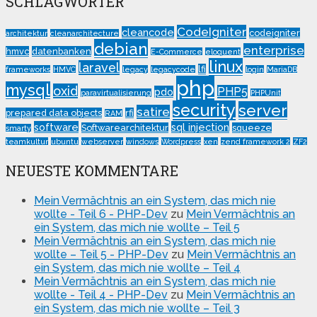
SCHLAGWÖRTER
CodeIgniter
cleancode
codeigniter
architektur
cleanarchitecture
debian
enterprise
hmvc
datenbanken
E-Commerce
eloquent
linux
laravel
lfi
frameworks
HMVC
legacy
legacycode
login
MariaDB
php
mysql
oxid
PHP5
pdo
paravirtualisierung
PHPUnit
security
server
satire
prepared data objects
rfi
RAM
software
sql injection
Softwarearchitektur
squeeze
smarty
teamkultur
ubuntu
webserver
windows
Wordpress
xen
zend framework 2
ZF2
NEUESTE KOMMENTARE
Mein Vermächtnis an ein System, das mich nie
wollte - Teil 6 - PHP-Dev
zu
Mein Vermächtnis an
ein System, das mich nie wollte – Teil 5
Mein Vermächtnis an ein System, das mich nie
wollte – Teil 5 - PHP-Dev
zu
Mein Vermächtnis an
ein System, das mich nie wollte – Teil 4
Mein Vermächtnis an ein System, das mich nie
wollte - Teil 4 - PHP-Dev
zu
Mein Vermächtnis an
ein System, das mich nie wollte – Teil 3