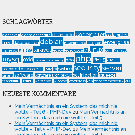
SCHLAGWÖRTER
CodeIgniter
cleancode
codeigniter
architektur
cleanarchitecture
debian
enterprise
hmvc
datenbanken
E-Commerce
eloquent
linux
laravel
lfi
frameworks
HMVC
legacy
legacycode
login
MariaDB
php
mysql
oxid
PHP5
pdo
paravirtualisierung
PHPUnit
security
server
satire
prepared data objects
rfi
RAM
software
sql injection
Softwarearchitektur
squeeze
smarty
teamkultur
ubuntu
webserver
windows
Wordpress
xen
zend framework 2
ZF2
NEUESTE KOMMENTARE
Mein Vermächtnis an ein System, das mich nie
wollte - Teil 6 - PHP-Dev
zu
Mein Vermächtnis an
ein System, das mich nie wollte – Teil 5
Mein Vermächtnis an ein System, das mich nie
wollte – Teil 5 - PHP-Dev
zu
Mein Vermächtnis an
ein System, das mich nie wollte – Teil 4