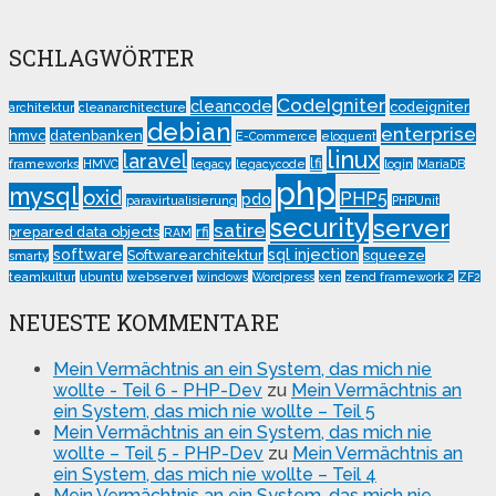
SCHLAGWÖRTER
CodeIgniter
cleancode
codeigniter
architektur
cleanarchitecture
debian
enterprise
hmvc
datenbanken
E-Commerce
eloquent
linux
laravel
lfi
frameworks
HMVC
legacy
legacycode
login
MariaDB
php
mysql
oxid
PHP5
pdo
paravirtualisierung
PHPUnit
security
server
satire
prepared data objects
rfi
RAM
software
sql injection
Softwarearchitektur
squeeze
smarty
teamkultur
ubuntu
webserver
windows
Wordpress
xen
zend framework 2
ZF2
NEUESTE KOMMENTARE
Mein Vermächtnis an ein System, das mich nie
wollte - Teil 6 - PHP-Dev
zu
Mein Vermächtnis an
ein System, das mich nie wollte – Teil 5
Mein Vermächtnis an ein System, das mich nie
wollte – Teil 5 - PHP-Dev
zu
Mein Vermächtnis an
ein System, das mich nie wollte – Teil 4
Mein Vermächtnis an ein System, das mich nie