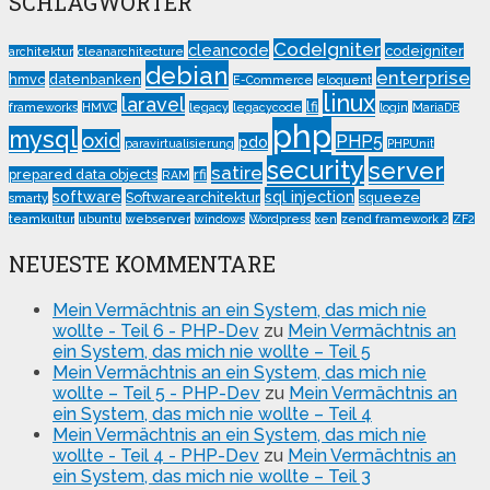
SCHLAGWÖRTER
CodeIgniter
cleancode
codeigniter
architektur
cleanarchitecture
debian
enterprise
hmvc
datenbanken
E-Commerce
eloquent
linux
laravel
lfi
frameworks
HMVC
legacy
legacycode
login
MariaDB
php
mysql
oxid
PHP5
pdo
paravirtualisierung
PHPUnit
security
server
satire
prepared data objects
rfi
RAM
software
sql injection
Softwarearchitektur
squeeze
smarty
teamkultur
ubuntu
webserver
windows
Wordpress
xen
zend framework 2
ZF2
NEUESTE KOMMENTARE
Mein Vermächtnis an ein System, das mich nie
wollte - Teil 6 - PHP-Dev
zu
Mein Vermächtnis an
ein System, das mich nie wollte – Teil 5
Mein Vermächtnis an ein System, das mich nie
wollte – Teil 5 - PHP-Dev
zu
Mein Vermächtnis an
ein System, das mich nie wollte – Teil 4
Mein Vermächtnis an ein System, das mich nie
wollte - Teil 4 - PHP-Dev
zu
Mein Vermächtnis an
ein System, das mich nie wollte – Teil 3