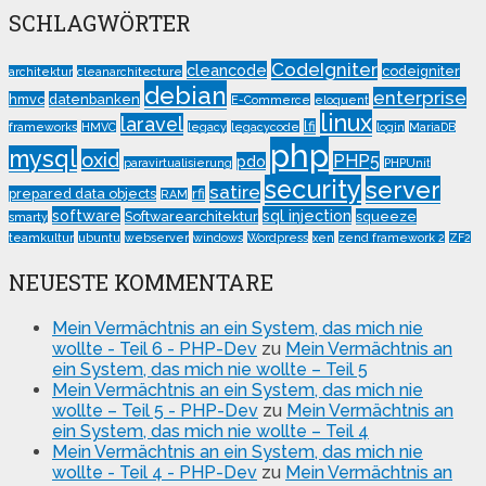
SCHLAGWÖRTER
CodeIgniter
cleancode
codeigniter
architektur
cleanarchitecture
debian
enterprise
hmvc
datenbanken
E-Commerce
eloquent
linux
laravel
lfi
frameworks
HMVC
legacy
legacycode
login
MariaDB
php
mysql
oxid
PHP5
pdo
paravirtualisierung
PHPUnit
security
server
satire
prepared data objects
rfi
RAM
software
sql injection
Softwarearchitektur
squeeze
smarty
teamkultur
ubuntu
webserver
windows
Wordpress
xen
zend framework 2
ZF2
NEUESTE KOMMENTARE
Mein Vermächtnis an ein System, das mich nie
wollte - Teil 6 - PHP-Dev
zu
Mein Vermächtnis an
ein System, das mich nie wollte – Teil 5
Mein Vermächtnis an ein System, das mich nie
wollte – Teil 5 - PHP-Dev
zu
Mein Vermächtnis an
ein System, das mich nie wollte – Teil 4
Mein Vermächtnis an ein System, das mich nie
wollte - Teil 4 - PHP-Dev
zu
Mein Vermächtnis an