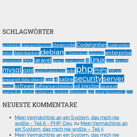
SCHLAGWÖRTER
CodeIgniter
cleancode
codeigniter
architektur
cleanarchitecture
debian
enterprise
hmvc
datenbanken
E-Commerce
eloquent
linux
laravel
lfi
frameworks
HMVC
legacy
legacycode
login
MariaDB
php
mysql
oxid
PHP5
pdo
paravirtualisierung
PHPUnit
security
server
satire
prepared data objects
rfi
RAM
software
sql injection
Softwarearchitektur
squeeze
smarty
teamkultur
ubuntu
webserver
windows
Wordpress
xen
zend framework 2
ZF2
NEUESTE KOMMENTARE
Mein Vermächtnis an ein System, das mich nie
wollte - Teil 6 - PHP-Dev
zu
Mein Vermächtnis an
ein System, das mich nie wollte – Teil 5
Mein Vermächtnis an ein System, das mich nie