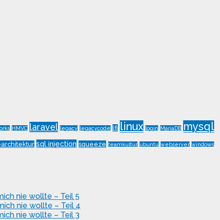
linux
mysql
laravel
lfi
orks
HMVC
legacy
legacycode
login
MariaDB
sql injection
architektur
squeeze
teamkultur
ubuntu
webserver
windows
ch nie wollte – Teil 5
ch nie wollte – Teil 4
ch nie wollte – Teil 3