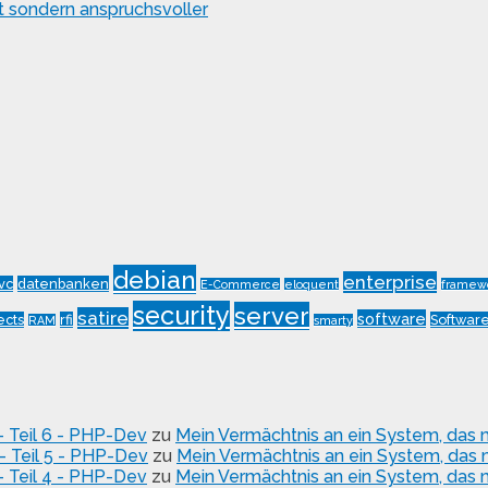
 sondern anspruchsvoller
debian
enterprise
vc
datenbanken
E-Commerce
eloquent
framew
security
server
satire
software
ects
rfi
Software
RAM
smarty
- Teil 6 - PHP-Dev
zu
Mein Vermächtnis an ein System, das mi
– Teil 5 - PHP-Dev
zu
Mein Vermächtnis an ein System, das mi
- Teil 4 - PHP-Dev
zu
Mein Vermächtnis an ein System, das mi