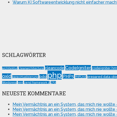
Warum KI Softwareentwicklung nicht einfacher macht
SCHLAGWÖRTER
CodeIgniter
cleancode
codeigniter hm
architektur
cleanarchitecture
php
oxid
PHP5
pdo
prepared data obj
paravirtualisierung
PHPUnit
Wordpress
xen
zend framework 2
ZF2
NEUESTE KOMMENTARE
Mein Vermächtnis an ein System, das mich nie wollte 
Mein Vermächtnis an ein System, das mich nie wollte 
Mein Vermächtnis an ein System, das mich nie wollte 