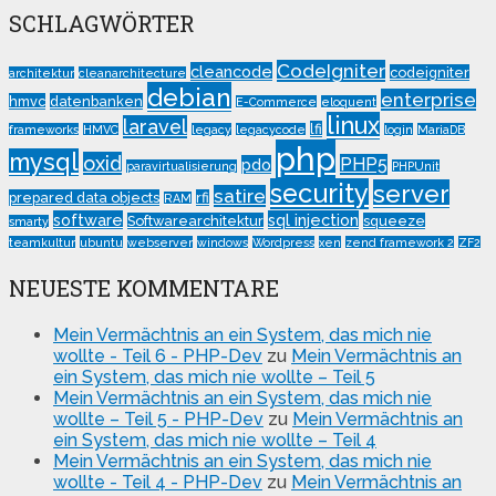
SCHLAGWÖRTER
CodeIgniter
cleancode
codeigniter
architektur
cleanarchitecture
debian
enterprise
hmvc
datenbanken
E-Commerce
eloquent
linux
laravel
lfi
frameworks
HMVC
legacy
legacycode
login
MariaDB
php
mysql
oxid
PHP5
pdo
paravirtualisierung
PHPUnit
security
server
satire
prepared data objects
rfi
RAM
software
sql injection
Softwarearchitektur
squeeze
smarty
teamkultur
ubuntu
webserver
windows
Wordpress
xen
zend framework 2
ZF2
NEUESTE KOMMENTARE
Mein Vermächtnis an ein System, das mich nie
wollte - Teil 6 - PHP-Dev
zu
Mein Vermächtnis an
ein System, das mich nie wollte – Teil 5
Mein Vermächtnis an ein System, das mich nie
wollte – Teil 5 - PHP-Dev
zu
Mein Vermächtnis an
ein System, das mich nie wollte – Teil 4
Mein Vermächtnis an ein System, das mich nie
wollte - Teil 4 - PHP-Dev
zu
Mein Vermächtnis an