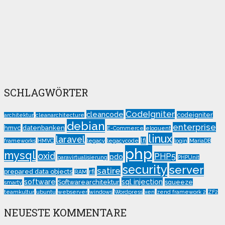
SCHLAGWÖRTER
CodeIgniter
cleancode
codeigniter
architektur
cleanarchitecture
debian
enterprise
hmvc
datenbanken
E-Commerce
eloquent
linux
laravel
lfi
frameworks
HMVC
legacy
legacycode
login
MariaDB
php
mysql
oxid
PHP5
pdo
paravirtualisierung
PHPUnit
security
server
satire
prepared data objects
rfi
RAM
software
sql injection
Softwarearchitektur
squeeze
smarty
teamkultur
ubuntu
webserver
windows
Wordpress
xen
zend framework 2
ZF2
NEUESTE KOMMENTARE