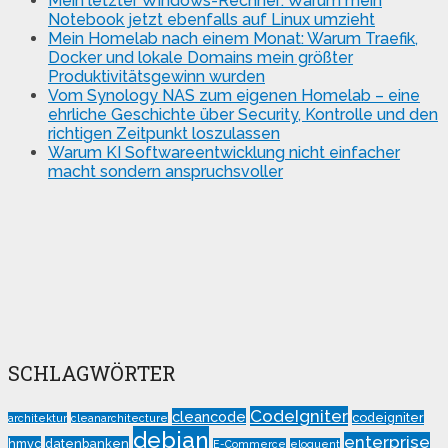
Mein letzter Windows-Rechner: Warum mein
Notebook jetzt ebenfalls auf Linux umzieht
Mein Homelab nach einem Monat: Warum Traefik,
Docker und lokale Domains mein größter
Produktivitätsgewinn wurden
Vom Synology NAS zum eigenen Homelab – eine
ehrliche Geschichte über Security, Kontrolle und den
richtigen Zeitpunkt loszulassen
Warum KI Softwareentwicklung nicht einfacher
macht sondern anspruchsvoller
SCHLAGWÖRTER
CodeIgniter
cleancode
codeigniter
architektur
cleanarchitecture
debian
enterprise
hmvc
datenbanken
E-Commerce
eloquent