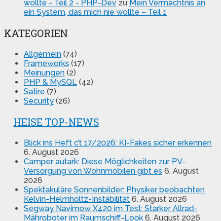
wollte - Teil 2 - PHP-Dev
zu
Mein Vermächtnis an
ein System, das mich nie wollte – Teil 1
KATEGORIEN
Allgemein
(74)
Frameworks
(17)
Meinungen
(2)
PHP & MySQL
(42)
Satire
(7)
Security
(26)
HEISE TOP-NEWS
Blick ins Heft c’t 17/2026: KI-Fakes sicher erkennen
6. August 2026
Camper autark: Diese Möglichkeiten zur PV-
Versorgung von Wohnmobilen gibt es
6. August
2026
Spektakuläre Sonnenbilder: Physiker beobachten
Kelvin-Helmholtz-Instabilität
6. August 2026
Segway Navimow X420 im Test: Starker Allrad-
Mähroboter im Raumschiff-Look
6. August 2026