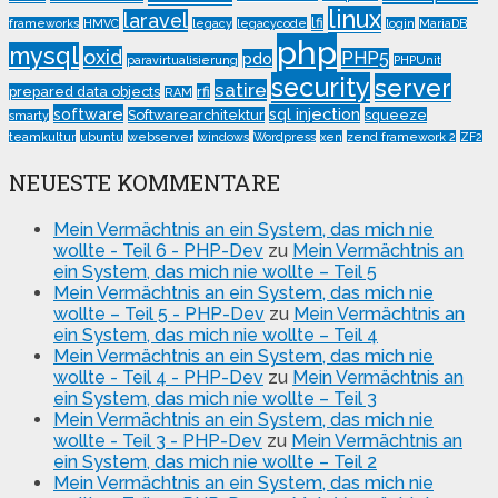
linux
laravel
lfi
frameworks
HMVC
legacy
legacycode
login
MariaDB
php
mysql
oxid
PHP5
pdo
paravirtualisierung
PHPUnit
security
server
satire
prepared data objects
rfi
RAM
software
sql injection
Softwarearchitektur
squeeze
smarty
teamkultur
ubuntu
webserver
windows
Wordpress
xen
zend framework 2
ZF2
NEUESTE KOMMENTARE
Mein Vermächtnis an ein System, das mich nie
wollte - Teil 6 - PHP-Dev
zu
Mein Vermächtnis an
ein System, das mich nie wollte – Teil 5
Mein Vermächtnis an ein System, das mich nie
wollte – Teil 5 - PHP-Dev
zu
Mein Vermächtnis an
ein System, das mich nie wollte – Teil 4
Mein Vermächtnis an ein System, das mich nie
wollte - Teil 4 - PHP-Dev
zu
Mein Vermächtnis an
ein System, das mich nie wollte – Teil 3
Mein Vermächtnis an ein System, das mich nie
wollte - Teil 3 - PHP-Dev
zu
Mein Vermächtnis an
ein System, das mich nie wollte – Teil 2
Mein Vermächtnis an ein System, das mich nie