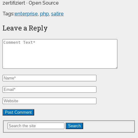
zertifiziert · Open Source
Tags:
enterprise
,
php
,
satire
Leave a Reply
Search