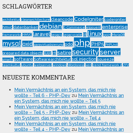
SCHLAGWÖRTER
CodeIgniter
cleancode
codeigniter
architektur
cleanarchitecture
debian
enterprise
hmvc
datenbanken
E-Commerce
eloquent
linux
laravel
lfi
frameworks
HMVC
legacy
legacycode
login
MariaDB
php
mysql
oxid
PHP5
pdo
paravirtualisierung
PHPUnit
security
server
satire
prepared data objects
rfi
RAM
software
sql injection
Softwarearchitektur
squeeze
smarty
teamkultur
ubuntu
webserver
windows
Wordpress
xen
zend framework 2
ZF2
NEUESTE KOMMENTARE
Mein Vermächtnis an ein System, das mich nie
wollte - Teil 6 - PHP-Dev
zu
Mein Vermächtnis an
ein System, das mich nie wollte – Teil 5
Mein Vermächtnis an ein System, das mich nie
wollte – Teil 5 - PHP-Dev
zu
Mein Vermächtnis an
ein System, das mich nie wollte – Teil 4
Mein Vermächtnis an ein System, das mich nie
wollte - Teil 4 - PHP-Dev
zu
Mein Vermächtnis an