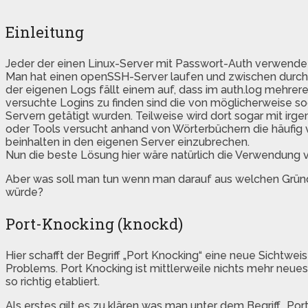
Einleitung
Jeder der einen Linux-Server mit Passwort-Auth verwendet
Man hat einen openSSH-Server laufen und zwischen durc
der eigenen Logs fällt einem auf, dass im auth.log mehre
versuchte Logins zu finden sind die von möglicherweise s
Servern getätigt wurden. Teilweise wird dort sogar mit irg
oder Tools versucht anhand von Wörterbüchern die häufi
beinhalten in den eigenen Server einzubrechen.
Nun die beste Lösung hier wäre natürlich die Verwendung v
Aber was soll man tun wenn man darauf aus welchen Grün
würde?
Port-Knocking (knockd)
Hier schafft der Begriff „Port Knocking“ eine neue Sichtwei
Problems. Port Knocking ist mittlerweile nichts mehr neues.
so richtig etabliert.
Als erstes gilt es zu klären was man unter dem Begriff „Por