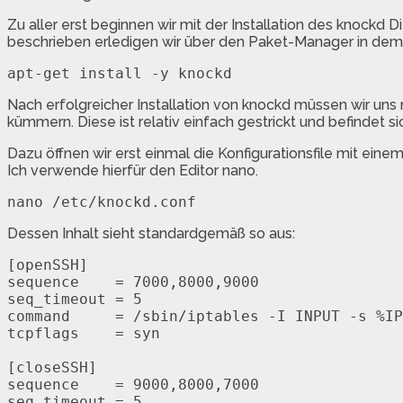
Zu aller erst beginnen wir mit der Installation des knockd D
beschrieben erledigen wir über den Paket-Manager in dem
Nach erfolgreicher Installation von knockd müssen wir uns
kümmern. Diese ist relativ einfach gestrickt und befindet si
Dazu öffnen wir erst einmal die Konfigurationsfile mit einem
Ich verwende hierfür den Editor nano.
Dessen Inhalt sieht standardgemäß so aus:
[openSSH]

sequence    = 7000,8000,9000

seq_timeout = 5

command     = /sbin/iptables -I INPUT -s %IP
tcpflags    = syn

[closeSSH]

sequence    = 9000,8000,7000

seq_timeout = 5
