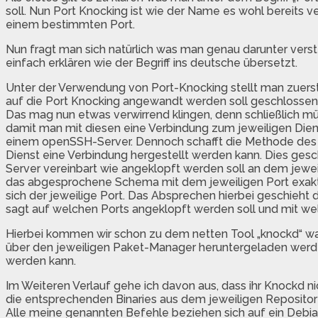
soll. Nun Port Knocking ist wie der Name es wohl bereits 
einem bestimmten Port.
Nun fragt man sich natürlich was man genau darunter verste
einfach erklären wie der Begriff ins deutsche übersetzt.
Unter der Verwendung von Port-Knocking stellt man zuerst
auf die Port Knocking angewandt werden soll geschlossen 
Das mag nun etwas verwirrend klingen, denn schließlich müs
damit man mit diesen eine Verbindung zum jeweiligen Dien
einem openSSH-Server. Dennoch schafft die Methode des 
Dienst eine Verbindung hergestellt werden kann. Dies ges
Server vereinbart wie angeklopft werden soll an dem jewe
das abgesprochene Schema mit dem jeweiligen Port exakt
sich der jeweilige Port. Das Absprechen hierbei geschieht
sagt auf welchen Ports angeklopft werden soll und mit we
Hierbei kommen wir schon zu dem netten Tool „knockd“ was
über den jeweiligen Paket-Manager heruntergeladen werde
werden kann.
Im Weiteren Verlauf gehe ich davon aus, dass ihr Knockd ni
die entsprechenden Binaries aus dem jeweiligen Repository
Alle meine genannten Befehle beziehen sich auf ein Deb