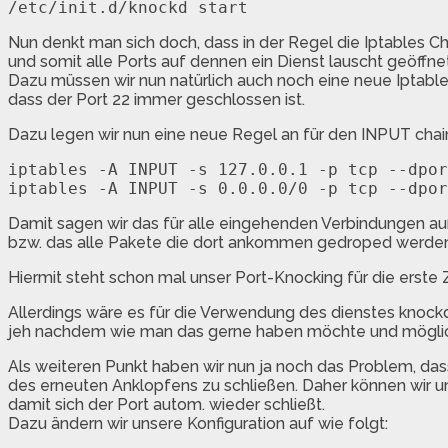
Nun denkt man sich doch, dass in der Regel die Iptables C
und somit alle Ports auf dennen ein Dienst lauscht geöffnet
Dazu müssen wir nun natürlich auch noch eine neue Iptables
dass der Port 22 immer geschlossen ist.
Dazu legen wir nun eine neue Regel an für den INPUT chain 
iptables -A INPUT -s 127.0.0.1 -p tcp --dpor
Damit sagen wir das für alle eingehenden Verbindungen auß
bzw. das alle Pakete die dort ankommen gedroped werden
Hiermit steht schon mal unser Port-Knocking für die erste Z
Allerdings wäre es für die Verwendung des dienstes knoc
jeh nachdem wie man das gerne haben möchte und möglichs
Als weiteren Punkt haben wir nun ja noch das Problem, da
des erneuten Anklopfens zu schließen. Daher können wir u
damit sich der Port autom. wieder schließt.
Dazu ändern wir unsere Konfiguration auf wie folgt: